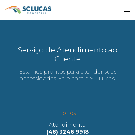
tog
Serviço de Atendimento ao
Cliente
Estamos prontos para atender suas
necessidades. Fale com a SC Lucas!
Fones
Atendimento:
(48) 3246 9918